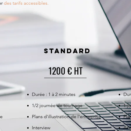
er
des tarifs accessibles.
standard
1200 € HT
Durée : 1 à 2 minutes
Dur
1/2 journée de tournage
1 j
se
Plans d'illustration de l'entreprise
Pla
Interview
Acc