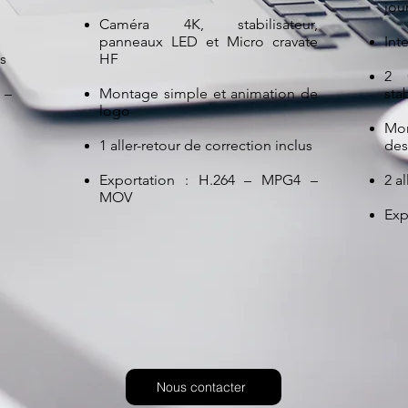
jou
Caméra 4K, stabilisateur,
panneaux LED et Micro cravate
Int
us
HF
2 
 –
Montage simple et animation de
sta
logo
Mo
1 aller-retour de correction inclus
des
Exportation : H.264 – MPG4 –
2 a
MOV
Exp
Nous contacter