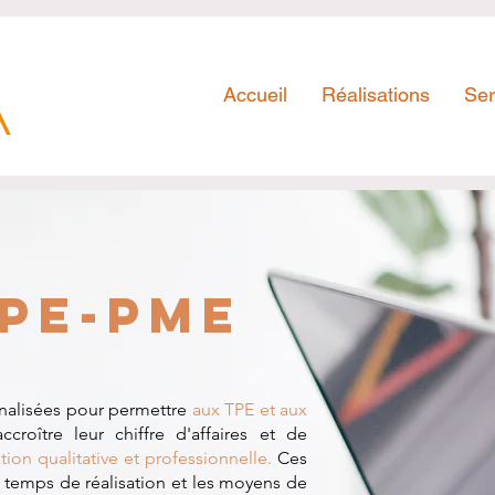
A
Accueil
Réalisations
Ser
PE-PME
nalisées pour permettre
aux TPE et aux
ccroître leur chiffre d'affaires et de
ion qualitative et professionnelle.
Ces
e temps de réalisation et les moyens de