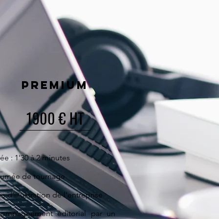
premium
1900 € HT
ée : 1'30 à 2 minutes
ournée de tournage
ns d'illustration de l'entreprise
ompagnement éditorial par un