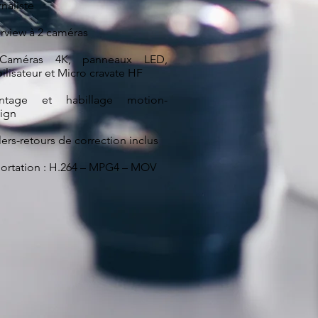
rnaliste
erview à 2 caméras
Caméras 4K, panneaux LED,
bilisateur et Micro cravate HF
ntage et habillage motion-
ign
llers-retours de correction inclus
ortation : H.264 – MPG4 – MOV